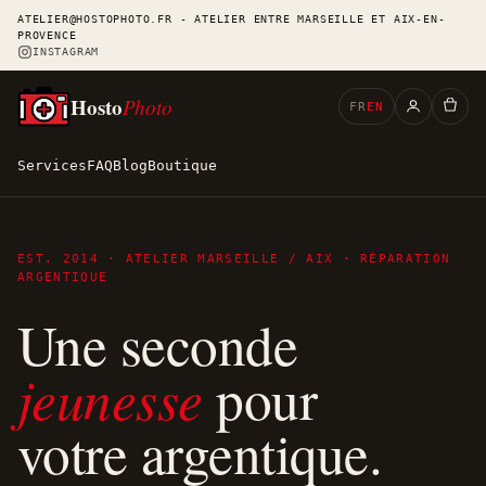
ATELIER@HOSTOPHOTO.FR - ATELIER ENTRE MARSEILLE ET AIX-EN-
PROVENCE
INSTAGRAM
Hosto
Photo
FR
EN
Services
FAQ
Blog
Boutique
EST. 2014 · ATELIER MARSEILLE / AIX · RÉPARATION
ARGENTIQUE
Une seconde
jeunesse
pour
votre argentique.