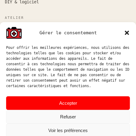
DIY & logiciel
ATELIER
Atelier sur rendez-vous entre Marseille et Aix-en-
Gérer le consentement
Provence.
Réponse aux demandes de devis sous 48h ouvrées.
Pour offrir les meilleures expériences, nous utilisons des
technologies telles que les cookies pour stocker et/ou
atelier@hostophoto.fr
accéder aux informations des appareils. Le fait de
consentir à ces technologies nous permettra de traiter des
À propos de l’atelier
données telles que le comportement de navigation ou les ID
uniques sur ce site. Le fait de ne pas consentir ou de
Déposer une demande de devis
retirer son consentement peut avoir un effet négatif sur
certaines caractéristiques et fonctions.
Accéder au suivi atelier
Instagram
Accepter
Refuser
Voir les préférences
© HOSTOPHOTO 2026 · TOUS
ATELIER DE RÉPARATION ET