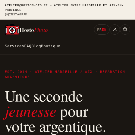
ATELIER@HOSTOPHOTO.FR - ATELIER ENTRE MARSEILLE ET AIX-EN-
PROVENCE
INSTAGRAM
Hosto
Photo
FR
EN
Services
FAQ
Blog
Boutique
EST. 2014 · ATELIER MARSEILLE / AIX · RÉPARATION
ARGENTIQUE
Une seconde
jeunesse
pour
votre argentique.