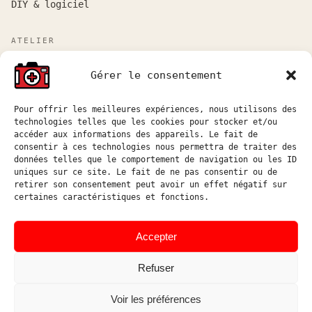
DIY & logiciel
ATELIER
Atelier sur rendez-vous entre Marseille et Aix-en-
Gérer le consentement
Provence.
Réponse aux demandes de devis sous 48h ouvrées.
Pour offrir les meilleures expériences, nous utilisons des
technologies telles que les cookies pour stocker et/ou
atelier@hostophoto.fr
accéder aux informations des appareils. Le fait de
consentir à ces technologies nous permettra de traiter des
À propos de l’atelier
données telles que le comportement de navigation ou les ID
uniques sur ce site. Le fait de ne pas consentir ou de
Déposer une demande de devis
retirer son consentement peut avoir un effet négatif sur
certaines caractéristiques et fonctions.
Accéder au suivi atelier
Instagram
Accepter
Refuser
Voir les préférences
© HOSTOPHOTO 2026 · TOUS
ATELIER DE RÉPARATION ET