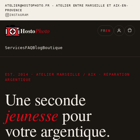
ATELIER@HOSTOPHOTO.FR - ATELIER ENTRE MARSEILLE ET AIX-EN-
PROVENCE
INSTAGRAM
Hosto
Photo
FR
EN
Services
FAQ
Blog
Boutique
EST. 2014 · ATELIER MARSEILLE / AIX · RÉPARATION
ARGENTIQUE
Une seconde
jeunesse
pour
votre argentique.