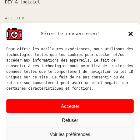
DIY & logiciel
ATELIER
Atelier sur rendez-vous entre Marseille et Aix-en-
Gérer le consentement
Provence.
Réponse aux demandes de devis sous 48h ouvrées.
Pour offrir les meilleures expériences, nous utilisons des
technologies telles que les cookies pour stocker et/ou
atelier@hostophoto.fr
accéder aux informations des appareils. Le fait de
consentir à ces technologies nous permettra de traiter des
À propos de l’atelier
données telles que le comportement de navigation ou les ID
uniques sur ce site. Le fait de ne pas consentir ou de
Déposer une demande de devis
retirer son consentement peut avoir un effet négatif sur
certaines caractéristiques et fonctions.
Accéder au suivi atelier
Instagram
Accepter
Refuser
Voir les préférences
© HOSTOPHOTO 2026 · TOUS
ATELIER DE RÉPARATION ET