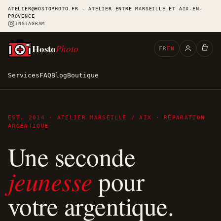
ATELIER@HOSTOPHOTO.FR - ATELIER ENTRE MARSEILLE ET AIX-EN-
PROVENCE
INSTAGRAM
Hosto
Photo
FR
EN
Services
FAQ
Blog
Boutique
EST. 2014 · ATELIER MARSEILLE / AIX · RÉPARATION
ARGENTIQUE
Une seconde
jeunesse
pour
votre argentique.