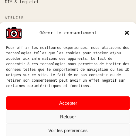
DIY & logiciel
ATELIER
Atelier sur rendez-vous entre Marseille et Aix-en-
Gérer le consentement
Provence.
Réponse aux demandes de devis sous 48h ouvrées.
Pour offrir les meilleures expériences, nous utilisons des
technologies telles que les cookies pour stocker et/ou
atelier@hostophoto.fr
accéder aux informations des appareils. Le fait de
consentir à ces technologies nous permettra de traiter des
À propos de l’atelier
données telles que le comportement de navigation ou les ID
uniques sur ce site. Le fait de ne pas consentir ou de
Déposer une demande de devis
retirer son consentement peut avoir un effet négatif sur
certaines caractéristiques et fonctions.
Accéder au suivi atelier
Instagram
Accepter
Refuser
Voir les préférences
© HOSTOPHOTO 2026 · TOUS
ATELIER DE RÉPARATION ET