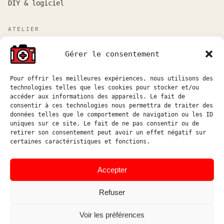
DIY & logiciel
ATELIER
Atelier sur rendez-vous entre Marseille et Aix-en-
Gérer le consentement
Provence.
Réponse aux demandes de devis sous 48h ouvrées.
Pour offrir les meilleures expériences, nous utilisons des
technologies telles que les cookies pour stocker et/ou
atelier@hostophoto.fr
accéder aux informations des appareils. Le fait de
consentir à ces technologies nous permettra de traiter des
À propos de l’atelier
données telles que le comportement de navigation ou les ID
uniques sur ce site. Le fait de ne pas consentir ou de
Déposer une demande de devis
retirer son consentement peut avoir un effet négatif sur
certaines caractéristiques et fonctions.
Accéder au suivi atelier
Instagram
Accepter
Refuser
Voir les préférences
© HOSTOPHOTO 2026 · TOUS
ATELIER DE RÉPARATION ET