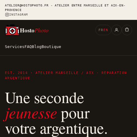
ATELIER@HOSTOPHOTO.FR - ATELIER ENTRE MARSEILLE ET AIX-EN-
PROVENCE
INSTAGRAM
Hosto
Photo
FR
EN
Services
FAQ
Blog
Boutique
EST. 2014 · ATELIER MARSEILLE / AIX · RÉPARATION
ARGENTIQUE
Une seconde
jeunesse
pour
votre argentique.