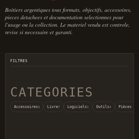
Boitiers argentiques tous formats, objectifs, accessoires,
pieces detachees et documentation selectionnes pour
l'usage ou la collection. Le materiel vendu est controle,
revise si necessaire et garanti.
FILTRES
CATEGORIES
Accessoires
Livre
Logiciels
Outils
Pièces dé
3
7
1
3