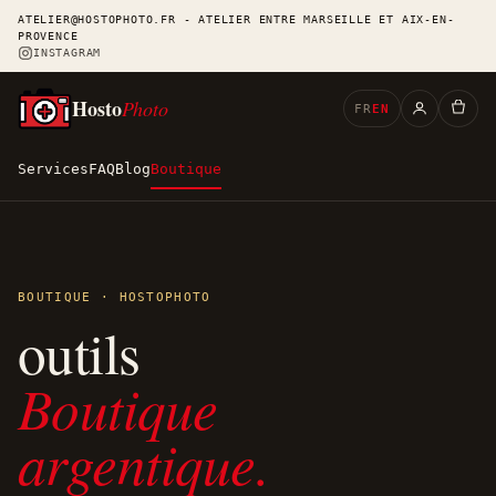
ATELIER@HOSTOPHOTO.FR - ATELIER ENTRE MARSEILLE ET AIX-EN-
PROVENCE
INSTAGRAM
Hosto
Photo
FR
EN
Services
FAQ
Blog
Boutique
BOUTIQUE · HOSTOPHOTO
outils
Boutique
argentique.