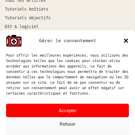
Tous les articles
Tutoriels boîtiers
Tutoriels objectifs
DIY & logiciel
Gérer le consentement
ATELIER
Atelier sur rendez-vous entre Marseille et Aix-en-
Pour offrir les meilleures expériences, nous utilisons des
Provence.
technologies telles que les cookies pour stocker et/ou
accéder aux informations des appareils. Le fait de
Réponse aux demandes de devis sous 48h ouvrées.
consentir à ces technologies nous permettra de traiter des
données telles que le comportement de navigation ou les ID
atelier@hostophoto.fr
uniques sur ce site. Le fait de ne pas consentir ou de
retirer son consentement peut avoir un effet négatif sur
À propos de l’atelier
certaines caractéristiques et fonctions.
Déposer une demande de devis
Accepter
Accéder au suivi atelier
Refuser
Instagram