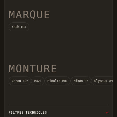
MARQUE
Yashica
1
MONTURE
Canon FD
M42
Minolta MD
Nikon F
Olympus OM
2
2
2
2
2
FILTRES TECHNIQUES