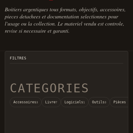
Boitiers argentiques tous formats, objectifs, accessoires,
pieces detachees et documentation selectionnes pour
l'usage ou la collection. Le materiel vendu est controle,
revise si necessaire et garanti.
FILTRES
CATEGORIES
Accessoires
Livre
Logiciels
Outils
Pièces dé
3
7
1
3