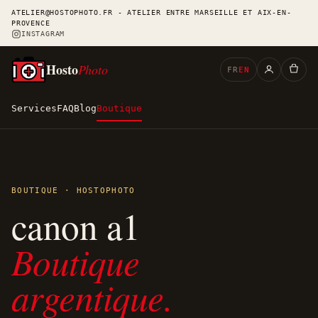
ATELIER@HOSTOPHOTO.FR - ATELIER ENTRE MARSEILLE ET AIX-EN-
PROVENCE
INSTAGRAM
Hosto
Photo
FR
EN
Services
FAQ
Blog
Boutique
BOUTIQUE · HOSTOPHOTO
canon a1
Boutique
argentique.