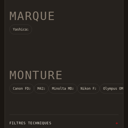
MARQUE
Yashica
1
MONTURE
Canon FD
M42
Minolta MD
Nikon F
Olympus OM
2
2
2
2
2
FILTRES TECHNIQUES