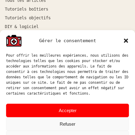
Tous les articles
Tutoriels boîtiers
Tutoriels objectifs
DIY & logiciel
Gérer le consentement
ATELIER
Atelier sur rendez-vous entre Marseille et Aix-en-
Pour offrir les meilleures expériences, nous utilisons des
Provence.
technologies telles que les cookies pour stocker et/ou
accéder aux informations des appareils. Le fait de
Réponse aux demandes de devis sous 48h ouvrées.
consentir à ces technologies nous permettra de traiter des
données telles que le comportement de navigation ou les ID
atelier@hostophoto.fr
uniques sur ce site. Le fait de ne pas consentir ou de
retirer son consentement peut avoir un effet négatif sur
À propos de l’atelier
certaines caractéristiques et fonctions.
Déposer une demande de devis
Accepter
Accéder au suivi atelier
Refuser
Instagram