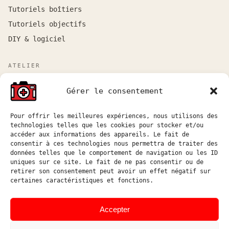
Tutoriels boîtiers
Tutoriels objectifs
DIY & logiciel
ATELIER
Atelier sur rendez-vous entre Marseille et Aix-en-
Gérer le consentement
Provence.
Réponse aux demandes de devis sous 48h ouvrées.
Pour offrir les meilleures expériences, nous utilisons des
technologies telles que les cookies pour stocker et/ou
atelier@hostophoto.fr
accéder aux informations des appareils. Le fait de
consentir à ces technologies nous permettra de traiter des
À propos de l’atelier
données telles que le comportement de navigation ou les ID
uniques sur ce site. Le fait de ne pas consentir ou de
Déposer une demande de devis
retirer son consentement peut avoir un effet négatif sur
certaines caractéristiques et fonctions.
Accéder au suivi atelier
Instagram
Accepter