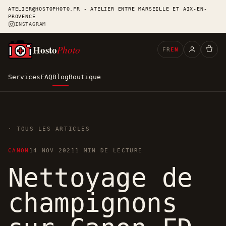
ATELIER@HOSTOPHOTO.FR - ATELIER ENTRE MARSEILLE ET AIX-EN-
PROVENCE
INSTAGRAM
Hosto
Photo
FR
EN
Services
FAQ
Blog
Boutique
· TOUS LES ARTICLES
CANON
14 NOV 2021
1 MIN DE LECTURE
Nettoyage de
champignons