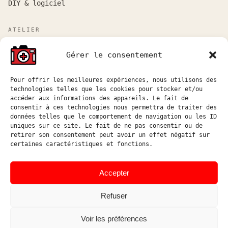
DIY & logiciel
ATELIER
Atelier sur rendez-vous entre Marseille et Aix-en-
Gérer le consentement
Provence.
Réponse aux demandes de devis sous 48h ouvrées.
Pour offrir les meilleures expériences, nous utilisons des
technologies telles que les cookies pour stocker et/ou
atelier@hostophoto.fr
accéder aux informations des appareils. Le fait de
consentir à ces technologies nous permettra de traiter des
À propos de l’atelier
données telles que le comportement de navigation ou les ID
uniques sur ce site. Le fait de ne pas consentir ou de
Déposer une demande de devis
retirer son consentement peut avoir un effet négatif sur
certaines caractéristiques et fonctions.
Accéder au suivi atelier
Instagram
Accepter
Refuser
Voir les préférences
© HOSTOPHOTO 2026 · TOUS
ATELIER DE RÉPARATION ET