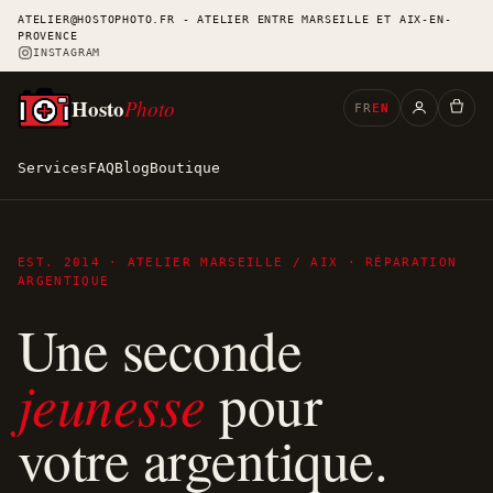
ATELIER@HOSTOPHOTO.FR - ATELIER ENTRE MARSEILLE ET AIX-EN-
PROVENCE
INSTAGRAM
Hosto
Photo
FR
EN
Services
FAQ
Blog
Boutique
EST. 2014 · ATELIER MARSEILLE / AIX · RÉPARATION
ARGENTIQUE
Une seconde
jeunesse
pour
votre argentique.