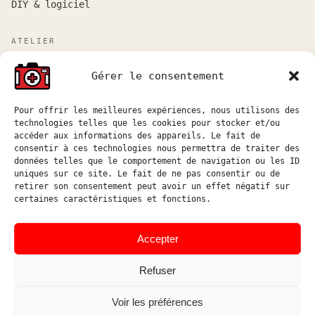
DIY & logiciel
ATELIER
Atelier sur rendez-vous entre Marseille et Aix-en-
Gérer le consentement
Provence.
Réponse aux demandes de devis sous 48h ouvrées.
Pour offrir les meilleures expériences, nous utilisons des
technologies telles que les cookies pour stocker et/ou
atelier@hostophoto.fr
accéder aux informations des appareils. Le fait de
consentir à ces technologies nous permettra de traiter des
À propos de l’atelier
données telles que le comportement de navigation ou les ID
uniques sur ce site. Le fait de ne pas consentir ou de
Déposer une demande de devis
retirer son consentement peut avoir un effet négatif sur
certaines caractéristiques et fonctions.
Accéder au suivi atelier
Instagram
Accepter
Refuser
Voir les préférences
© HOSTOPHOTO 2026 · TOUS
ATELIER DE RÉPARATION ET