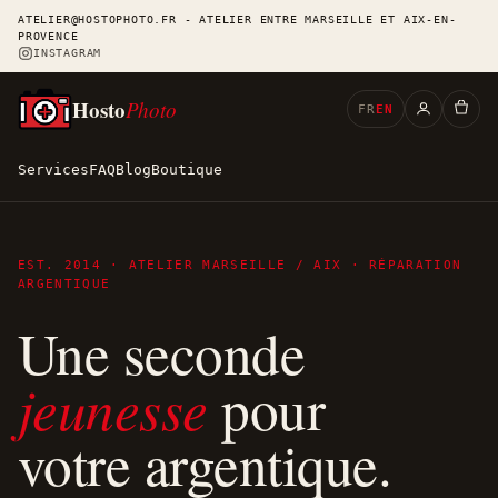
ATELIER@HOSTOPHOTO.FR - ATELIER ENTRE MARSEILLE ET AIX-EN-
PROVENCE
INSTAGRAM
Hosto
Photo
FR
EN
Services
FAQ
Blog
Boutique
EST. 2014 · ATELIER MARSEILLE / AIX · RÉPARATION
ARGENTIQUE
Une seconde
jeunesse
pour
votre argentique.