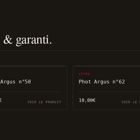
é & garanti.
LIVRE
 Argus n°50
Phot Argus n°62
€
10,00
€
VOIR LE PRODUIT
VOIR LE 