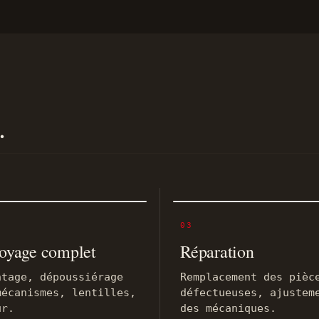
.
03
oyage complet
Réparation
ntage, dépoussiérage
Remplacement des pièc
mécanismes, lentilles,
défectueuses, ajustem
ur.
des mécaniques.