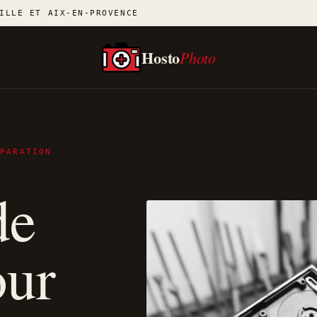
ILLE ET AIX-EN-PROVENCE
Hosto
Photo
ÉPARATION
de
ur