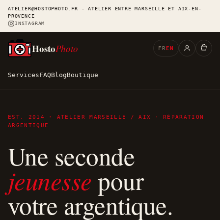
ATELIER@HOSTOPHOTO.FR - ATELIER ENTRE MARSEILLE ET AIX-EN-
PROVENCE
INSTAGRAM
Hosto
Photo
FR
EN
Services
FAQ
Blog
Boutique
EST. 2014 · ATELIER MARSEILLE / AIX · RÉPARATION
ARGENTIQUE
Une seconde
jeunesse
pour
votre argentique.