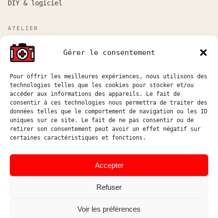
DIY & logiciel
ATELIER
Atelier sur rendez-vous entre Marseille et Aix-en-
Gérer le consentement
Provence.
Réponse aux demandes de devis sous 48h ouvrées.
Pour offrir les meilleures expériences, nous utilisons des
technologies telles que les cookies pour stocker et/ou
atelier@hostophoto.fr
accéder aux informations des appareils. Le fait de
consentir à ces technologies nous permettra de traiter des
À propos de l’atelier
données telles que le comportement de navigation ou les ID
uniques sur ce site. Le fait de ne pas consentir ou de
Déposer une demande de devis
retirer son consentement peut avoir un effet négatif sur
certaines caractéristiques et fonctions.
Accéder au suivi atelier
Instagram
Accepter
Refuser
Voir les préférences
© HOSTOPHOTO 2026 · TOUS
ATELIER DE RÉPARATION ET