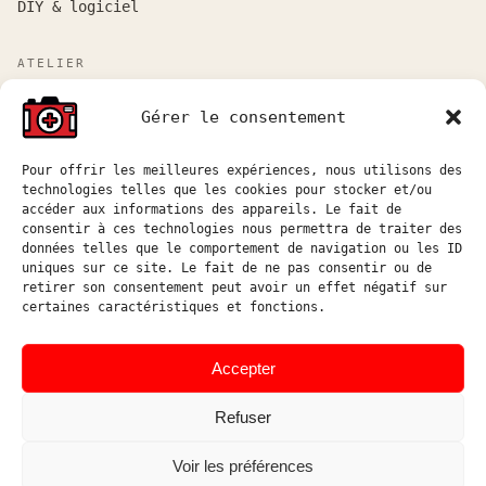
DIY & logiciel
ATELIER
Atelier sur rendez-vous entre Marseille et Aix-en-
Gérer le consentement
Provence.
Réponse aux demandes de devis sous 48h ouvrées.
Pour offrir les meilleures expériences, nous utilisons des
technologies telles que les cookies pour stocker et/ou
atelier@hostophoto.fr
accéder aux informations des appareils. Le fait de
consentir à ces technologies nous permettra de traiter des
À propos de l’atelier
données telles que le comportement de navigation ou les ID
uniques sur ce site. Le fait de ne pas consentir ou de
Déposer une demande de devis
retirer son consentement peut avoir un effet négatif sur
certaines caractéristiques et fonctions.
Accéder au suivi atelier
Instagram
Accepter
Refuser
Voir les préférences
© HOSTOPHOTO 2026 · TOUS
ATELIER DE RÉPARATION ET