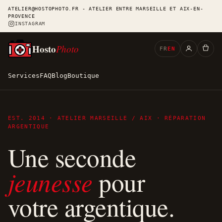
ATELIER@HOSTOPHOTO.FR - ATELIER ENTRE MARSEILLE ET AIX-EN-
PROVENCE
INSTAGRAM
Hosto
Photo
FR
EN
Services
FAQ
Blog
Boutique
EST. 2014 · ATELIER MARSEILLE / AIX · RÉPARATION
ARGENTIQUE
Une seconde
jeunesse
pour
votre argentique.