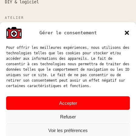
DIY & logiciel
ATELIER
Atelier sur rendez-vous entre Marseille et Aix-en-
Gérer le consentement
Provence.
Réponse aux demandes de devis sous 48h ouvrées.
Pour offrir les meilleures expériences, nous utilisons des
technologies telles que les cookies pour stocker et/ou
atelier@hostophoto.fr
accéder aux informations des appareils. Le fait de
consentir à ces technologies nous permettra de traiter des
À propos de l’atelier
données telles que le comportement de navigation ou les ID
uniques sur ce site. Le fait de ne pas consentir ou de
Déposer une demande de devis
retirer son consentement peut avoir un effet négatif sur
certaines caractéristiques et fonctions.
Accéder au suivi atelier
Instagram
Accepter
Refuser
Voir les préférences
© HOSTOPHOTO 2026 · TOUS
ATELIER DE RÉPARATION ET