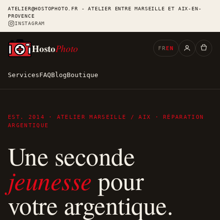
ATELIER@HOSTOPHOTO.FR - ATELIER ENTRE MARSEILLE ET AIX-EN-
PROVENCE
INSTAGRAM
Hosto
Photo
FR
EN
Services
FAQ
Blog
Boutique
EST. 2014 · ATELIER MARSEILLE / AIX · RÉPARATION
ARGENTIQUE
Une seconde
jeunesse
pour
votre argentique.