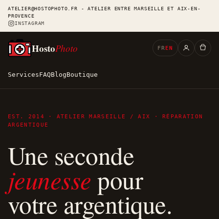
ATELIER@HOSTOPHOTO.FR - ATELIER ENTRE MARSEILLE ET AIX-EN-
PROVENCE
INSTAGRAM
Hosto
Photo
FR
EN
Services
FAQ
Blog
Boutique
EST. 2014 · ATELIER MARSEILLE / AIX · RÉPARATION
ARGENTIQUE
Une seconde
jeunesse
pour
votre argentique.