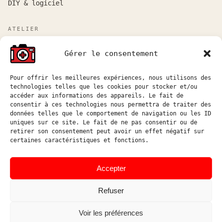
DIY & logiciel
ATELIER
Atelier sur rendez-vous entre Marseille et Aix-en-
Gérer le consentement
Provence.
Réponse aux demandes de devis sous 48h ouvrées.
Pour offrir les meilleures expériences, nous utilisons des
technologies telles que les cookies pour stocker et/ou
atelier@hostophoto.fr
accéder aux informations des appareils. Le fait de
consentir à ces technologies nous permettra de traiter des
À propos de l’atelier
données telles que le comportement de navigation ou les ID
uniques sur ce site. Le fait de ne pas consentir ou de
Déposer une demande de devis
retirer son consentement peut avoir un effet négatif sur
certaines caractéristiques et fonctions.
Accéder au suivi atelier
Instagram
Accepter
Refuser
Voir les préférences
© HOSTOPHOTO 2026 · TOUS
ATELIER DE RÉPARATION ET