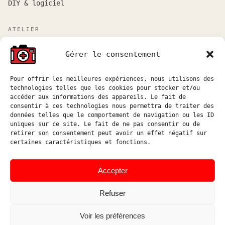
DIY & logiciel
ATELIER
Atelier sur rendez-vous entre Marseille et Aix-en-
Gérer le consentement
Provence.
Réponse aux demandes de devis sous 48h ouvrées.
Pour offrir les meilleures expériences, nous utilisons des
technologies telles que les cookies pour stocker et/ou
atelier@hostophoto.fr
accéder aux informations des appareils. Le fait de
consentir à ces technologies nous permettra de traiter des
À propos de l’atelier
données telles que le comportement de navigation ou les ID
uniques sur ce site. Le fait de ne pas consentir ou de
Déposer une demande de devis
retirer son consentement peut avoir un effet négatif sur
certaines caractéristiques et fonctions.
Accéder au suivi atelier
Instagram
Accepter
Refuser
Voir les préférences
© HOSTOPHOTO 2026 · TOUS
ATELIER DE RÉPARATION ET