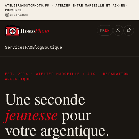
ATELIER@HOSTOPHOTO.FR - ATELIER ENTRE MARSEILLE ET AIX-EN-
PROVENCE
INSTAGRAM
Hosto
Photo
FR
EN
Services
FAQ
Blog
Boutique
EST. 2014 · ATELIER MARSEILLE / AIX · RÉPARATION
ARGENTIQUE
Une seconde
jeunesse
pour
votre argentique.