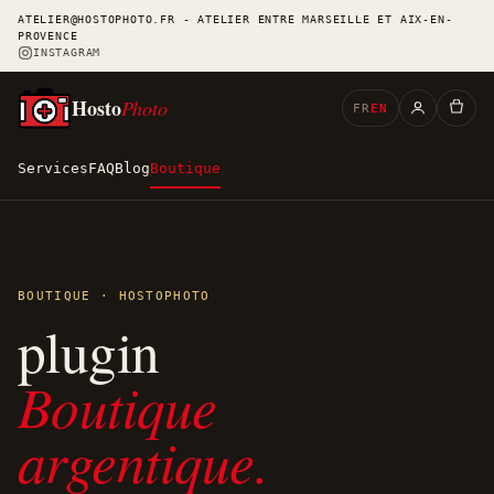
ATELIER@HOSTOPHOTO.FR - ATELIER ENTRE MARSEILLE ET AIX-EN-
PROVENCE
INSTAGRAM
Hosto
Photo
FR
EN
Services
FAQ
Blog
Boutique
BOUTIQUE · HOSTOPHOTO
plugin
Boutique
argentique.