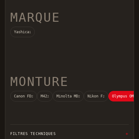
MARQUE
Yashica
1
MONTURE
Canon FD
M42
Minolta MD
Nikon F
Olympus OM
2
2
2
2
2
FILTRES TECHNIQUES