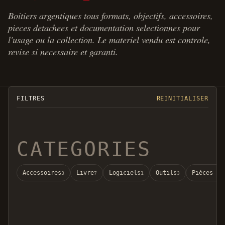
Boitiers argentiques tous formats, objectifs, accessoires,
pieces detachees et documentation selectionnes pour
l'usage ou la collection. Le materiel vendu est controle,
revise si necessaire et garanti.
FILTRES
REINITIALISER
CATEGORIES
Accessoires
Livre
Logiciels
Outils
Pièces dé
3
7
1
3