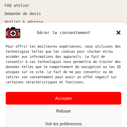
FAQ atelier
Demande de devis
Atelier & adresse
Gérer le consentement
RESSOURCES
Pour offrir les meilleures expériences, nous utilisons des
Tous les articles
technologies telles que les cookies pour stocker et/ou
Tutoriels boîtiers
accéder aux informations des appareils. Le fait de
consentir à ces technologies nous permettra de traiter des
Tutoriels objectifs
données telles que le comportement de navigation ou les ID
uniques sur ce site. Le fait de ne pas consentir ou de
DIY & logiciel
retirer son consentement peut avoir un effet négatif sur
certaines caractéristiques et fonctions.
ATELIER
Atelier sur rendez-vous entre Marseille et Aix-en-
Accepter
Provence.
Refuser
Réponse aux demandes de devis sous 48h ouvrées.
atelier@hostophoto.fr
Voir les préférences