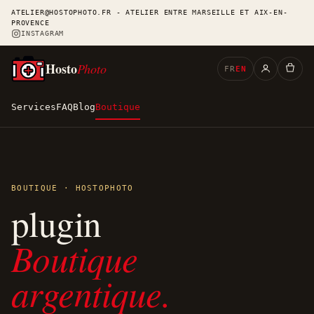
ATELIER@HOSTOPHOTO.FR - ATELIER ENTRE MARSEILLE ET AIX-EN-
PROVENCE
INSTAGRAM
Hosto
Photo
FR
EN
Services
FAQ
Blog
Boutique
BOUTIQUE · HOSTOPHOTO
plugin
Boutique
argentique.