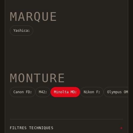
MARQUE
Yashica
1
MONTURE
Canon FD
M42
Minolta MD
Nikon F
Olympus OM
2
2
2
2
2
FILTRES TECHNIQUES