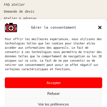
FAQ atelier
Demande de devis
Atelier & adresse
Gérer le consentement
RESSOURCES
Pour offrir les meilleures expériences, nous utilisons des
Tous les articles
technologies telles que les cookies pour stocker et/ou
Tutoriels boîtiers
accéder aux informations des appareils. Le fait de
consentir à ces technologies nous permettra de traiter des
Tutoriels objectifs
données telles que le comportement de navigation ou les ID
uniques sur ce site. Le fait de ne pas consentir ou de
DIY & logiciel
retirer son consentement peut avoir un effet négatif sur
certaines caractéristiques et fonctions.
ATELIER
Atelier sur rendez-vous entre Marseille et Aix-en-
Accepter
Provence.
Refuser
Réponse aux demandes de devis sous 48h ouvrées.
atelier@hostophoto.fr
Voir les préférences