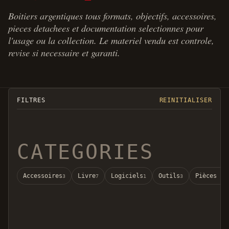
Boitiers argentiques tous formats, objectifs, accessoires,
pieces detachees et documentation selectionnes pour
l'usage ou la collection. Le materiel vendu est controle,
revise si necessaire et garanti.
FILTRES
REINITIALISER
CATEGORIES
Accessoires
Livre
Logiciels
Outils
Pièces dé
3
7
1
3