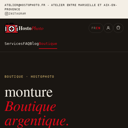
ATELIER@HOSTOPHOTO.FR - ATELIER ENTRE MARSEILLE ET AIX-EN-
PROVENCE
INSTAGRAM
Hosto
Photo
FR
EN
Services
FAQ
Blog
Boutique
BOUTIQUE · HOSTOPHOTO
monture
Boutique
argentique.