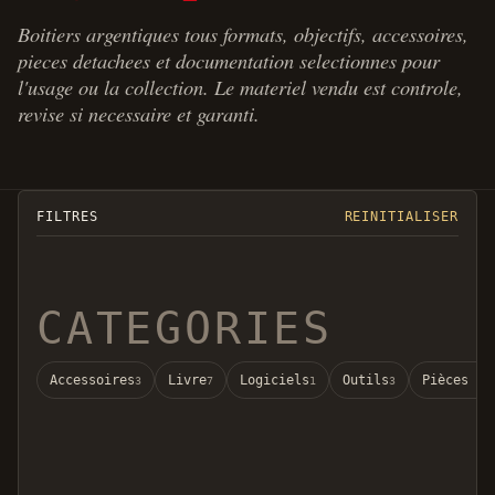
Boitiers argentiques tous formats, objectifs, accessoires,
pieces detachees et documentation selectionnes pour
l'usage ou la collection. Le materiel vendu est controle,
revise si necessaire et garanti.
FILTRES
REINITIALISER
CATEGORIES
Accessoires
Livre
Logiciels
Outils
Pièces dé
3
7
1
3