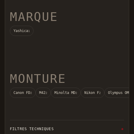
MARQUE
Yashica
1
MONTURE
Canon FD
M42
Minolta MD
Nikon F
Olympus OM
2
2
2
2
2
FILTRES TECHNIQUES