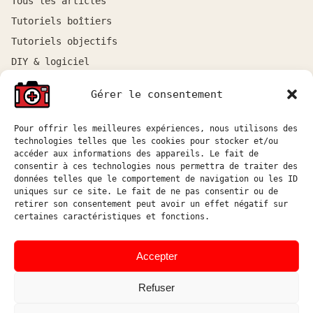
Tous les articles
Tutoriels boîtiers
Tutoriels objectifs
DIY & logiciel
Gérer le consentement
ATELIER
Atelier sur rendez-vous entre Marseille et Aix-en-
Pour offrir les meilleures expériences, nous utilisons des
Provence.
technologies telles que les cookies pour stocker et/ou
accéder aux informations des appareils. Le fait de
Réponse aux demandes de devis sous 48h ouvrées.
consentir à ces technologies nous permettra de traiter des
données telles que le comportement de navigation ou les ID
atelier@hostophoto.fr
uniques sur ce site. Le fait de ne pas consentir ou de
retirer son consentement peut avoir un effet négatif sur
À propos de l’atelier
certaines caractéristiques et fonctions.
Déposer une demande de devis
Accepter
Accéder au suivi atelier
Refuser
Instagram