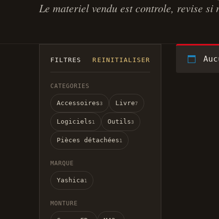
Le materiel vendu est controle, revise si 
Auc
FILTRES
REINITIALISER
CATEGORIES
Accessoires
Livre
3
7
Logiciels
Outils
1
3
Pièces détachées
1
MARQUE
Yashica
1
MONTURE