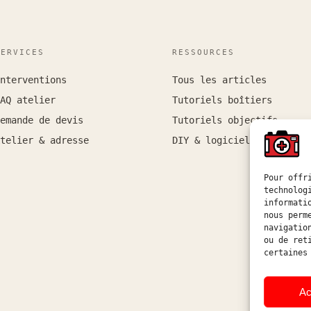
SERVICES
RESSOURCES
nterventions
Tous les articles
AQ atelier
Tutoriels boîtiers
emande de devis
Tutoriels objectifs
telier & adresse
DIY & logiciel
Pour offr
technolog
informati
nous perm
navigatio
ou de ret
certaines
Ac