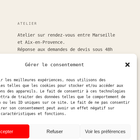
ATELIER
Atelier sur rendez-vous entre Marseille
et Aix-en-Provence.
Réponse aux demandes de devis sous 48h
ouvrées.
Gérer le consentement
atelier@hostophoto.fr
ir les meilleures expériences, nous utilisons des
À propos de l’atelier
ies telles que les cookies pour stocker et/ou accéder aux
ons des appareils. Le fait de consentir à ces technologies
Déposer une demande de devis
ettra de traiter des données telles que le comportement de
n ou les ID uniques sur ce site. Le fait de ne pas consentir
Accéder au suivi atelier
irer son consentement peut avoir un effet négatif sur
 caractéristiques et fonctions.
Instagram
cepter
Refuser
Voir les préférences