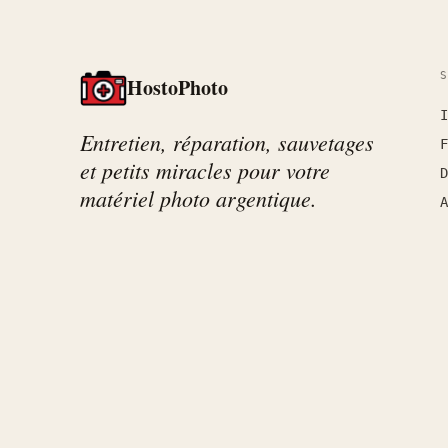
HostoPhoto
I
Entretien, réparation, sauvetages
F
et petits miracles pour votre
D
matériel photo argentique.
A