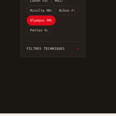
Canon FD
M42
2
2
Minolta MD
Nikon F
2
2
Olympus OM
2
Pentax K
2
FILTRES TECHNIQUES