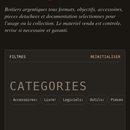
Boitiers argentiques tous formats, objectifs, accessoires,
pieces detachees et documentation selectionnes pour
l'usage ou la collection. Le materiel vendu est controle,
revise si necessaire et garanti.
FILTRES
REINITIALISER
CATEGORIES
Accessoires
Livre
Logiciels
Outils
Pièces dé
3
7
1
3