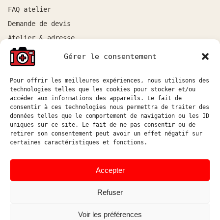
FAQ atelier
Demande de devis
Atelier & adresse
Gérer le consentement
RESSOURCES
Pour offrir les meilleures expériences, nous utilisons des
Tous les articles
technologies telles que les cookies pour stocker et/ou
Tutoriels boîtiers
accéder aux informations des appareils. Le fait de
consentir à ces technologies nous permettra de traiter des
Tutoriels objectifs
données telles que le comportement de navigation ou les ID
uniques sur ce site. Le fait de ne pas consentir ou de
DIY & logiciel
retirer son consentement peut avoir un effet négatif sur
certaines caractéristiques et fonctions.
ATELIER
Atelier sur rendez-vous entre Marseille et Aix-en-
Accepter
Provence.
Refuser
Réponse aux demandes de devis sous 48h ouvrées.
atelier@hostophoto.fr
Voir les préférences