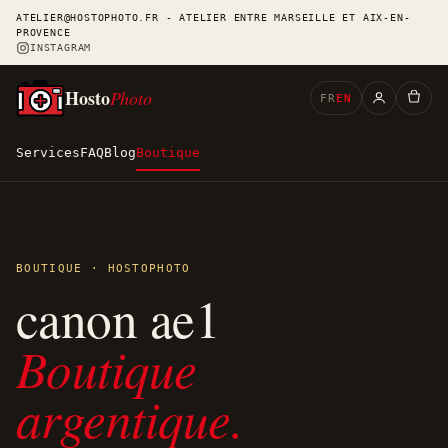
ATELIER@HOSTOPHOTO.FR - ATELIER ENTRE MARSEILLE ET AIX-EN-
PROVENCE
INSTAGRAM
Hosto
Photo
FR
EN
Services
FAQ
Blog
Boutique
BOUTIQUE · HOSTOPHOTO
canon ae1
Boutique
argentique.