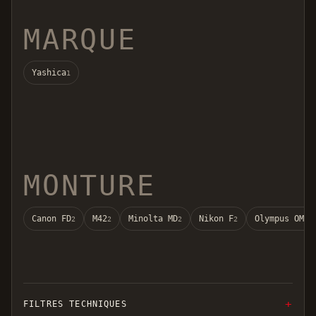
MARQUE
Yashica
1
MONTURE
Canon FD
M42
Minolta MD
Nikon F
Olympus OM
2
2
2
2
2
FILTRES TECHNIQUES