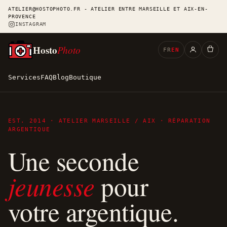
ATELIER@HOSTOPHOTO.FR - ATELIER ENTRE MARSEILLE ET AIX-EN-
PROVENCE
INSTAGRAM
Hosto
Photo
FR
EN
Services
FAQ
Blog
Boutique
EST. 2014 · ATELIER MARSEILLE / AIX · RÉPARATION
ARGENTIQUE
Une seconde
jeunesse
pour
votre argentique.