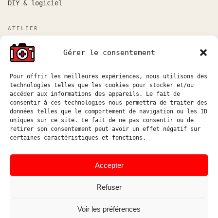
DIY & logiciel
ATELIER
Atelier sur rendez-vous entre Marseille et Aix-en-
Gérer le consentement
Provence.
Réponse aux demandes de devis sous 48h ouvrées.
Pour offrir les meilleures expériences, nous utilisons des
technologies telles que les cookies pour stocker et/ou
atelier@hostophoto.fr
accéder aux informations des appareils. Le fait de
consentir à ces technologies nous permettra de traiter des
À propos de l’atelier
données telles que le comportement de navigation ou les ID
uniques sur ce site. Le fait de ne pas consentir ou de
Déposer une demande de devis
retirer son consentement peut avoir un effet négatif sur
certaines caractéristiques et fonctions.
Accéder au suivi atelier
Instagram
Accepter
Refuser
Voir les préférences
© HOSTOPHOTO 2026 · TOUS
ATELIER DE RÉPARATION ET